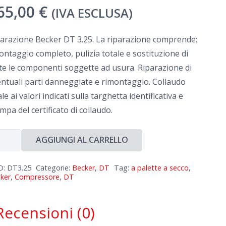
65,00
€
(IVA ESCLUSA)
arazione Becker DT 3.25. La riparazione comprende:
ntaggio completo, pulizia totale e sostituzione di
te le componenti soggette ad usura. Riparazione di
ntuali parti danneggiate e rimontaggio. Collaudo
ale ai valori indicati sulla targhetta identificativa e
mpa del certificato di collaudo.
arazione
AGGIUNGI AL CARRELLO
cker
D:
DT3.25
Categorie:
Becker
,
DT
Tag:
a palette a secco
,
ker
,
Compressore
,
DT
5
ntità
Recensioni (0)