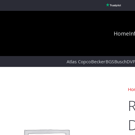
Home
In
Atlas Copco
Becker
BGS
Busch
DV
Ho
R
D