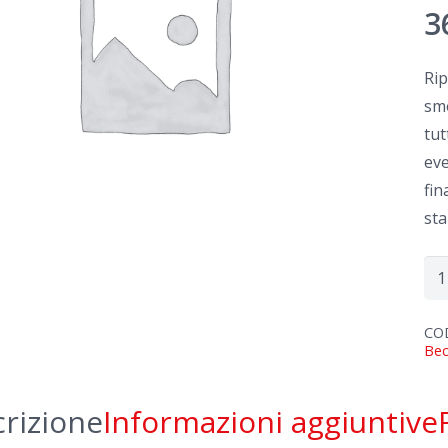
3
Rip
smo
tut
eve
fin
sta
Rip
Be
DT
CO
Bec
3.2
qua
rizione
Informazioni aggiuntive