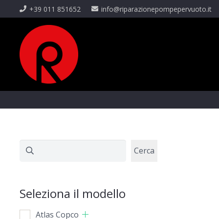
+39 011 851652
info@riparazionepompepervuoto.it
Cerca
Cerca
Seleziona il modello
Atlas Copco