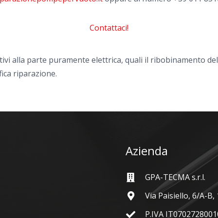
Contattaci!
tivi alla parte puramente elettrica, quali il ribobinamento de
fica riparazione.
Azienda
GPA-TECMA s.r.l.
Via Paisiello, 6/A-B
P.IVA IT0702728001