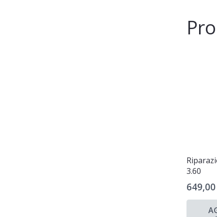
Pro
Riparaz
3.60
649,0
A