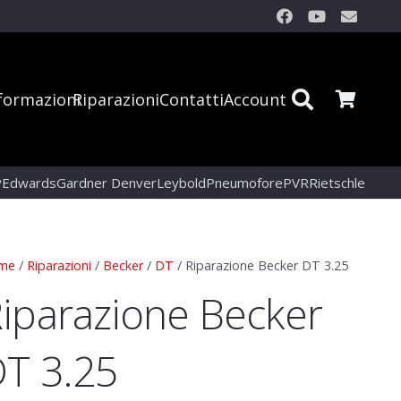
formazioni
Riparazioni
Contatti
Account
P
Edwards
Gardner Denver
Leybold
Pneumofore
PVR
Rietschle
me
/
Riparazioni
/
Becker
/
DT
/ Riparazione Becker DT 3.25
iparazione Becker
T 3.25