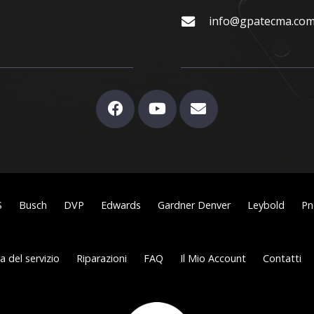
info@gpatecma.co
S
Busch
DVP
Edwards
Gardner Denver
Leybold
Pn
 del servizio
Riparazioni
FAQ
Il Mio Account
Contatti