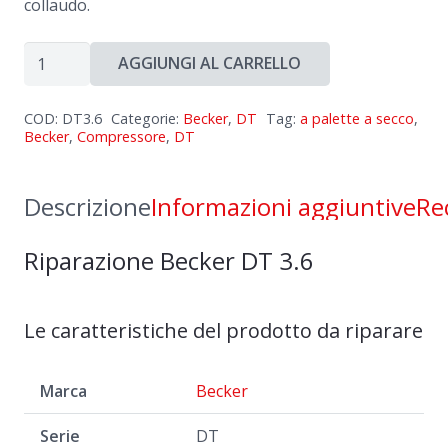
collaudo.
Riparazione
AGGIUNGI AL CARRELLO
Becker
DT
COD:
DT3.6
Categorie:
Becker
,
DT
Tag:
a palette a secco
,
3.6
Becker
,
Compressore
,
DT
quantità
Descrizione
Informazioni aggiuntive
Re
Riparazione Becker DT 3.6
Le caratteristiche del prodotto da riparare
Marca
Becker
Serie
DT