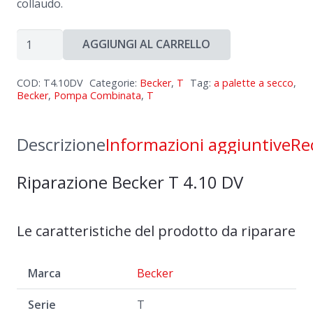
collaudo.
Riparazione
AGGIUNGI AL CARRELLO
Becker
T
COD:
T4.10DV
Categorie:
Becker
,
T
Tag:
a palette a secco
,
4.10
Becker
,
Pompa Combinata
,
T
DV
quantità
Descrizione
Informazioni aggiuntive
Re
Riparazione Becker T 4.10 DV
Le caratteristiche del prodotto da riparare
Marca
Becker
Serie
T