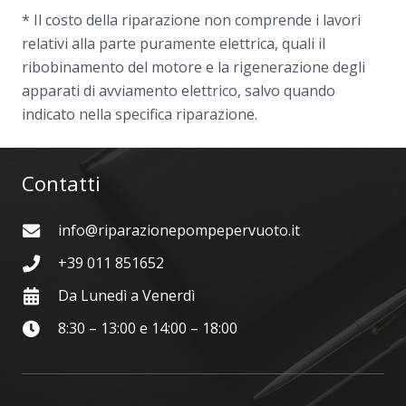
* Il costo della riparazione non comprende i lavori
relativi alla parte puramente elettrica, quali il
ribobinamento del motore e la rigenerazione degli
apparati di avviamento elettrico, salvo quando
indicato nella specifica riparazione.
Contatti
info@riparazionepompepervuoto.it
+39 011 851652
Da Lunedì a Venerdì
8:30 – 13:00 e 14:00 – 18:00