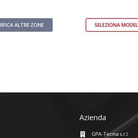
RIFICA ALTRE ZONE
SELEZIONA MODE
Azienda
GPA-Tecma s.r.l.