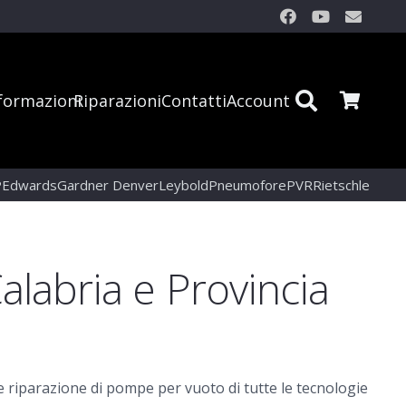
formazioni
Riparazioni
Contatti
Account
P
Edwards
Gardner Denver
Leybold
Pneumofore
PVR
Rietschle
labria e Provincia
 riparazione di pompe per vuoto di tutte le tecnologie