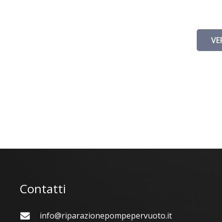
VE
Contatti
info@riparazionepompepervuoto.it