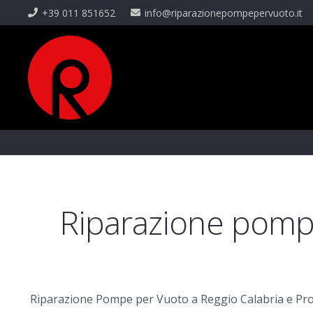
+39 011 851652
info@riparazionepompepervuoto.it
Riparazione pompe
Riparazione Pompe per Vuoto a Reggio Calabria e Provi