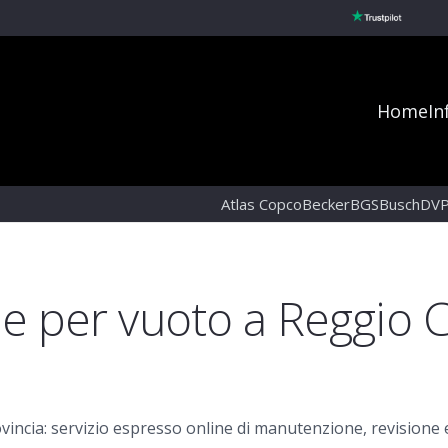
Home
In
Atlas Copco
Becker
BGS
Busch
DV
 per vuoto a Reggio Ca
ncia: servizio espresso online di manutenzione, revisione e