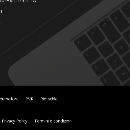
, 10154 Torino TO
0
m
eumofore
PVR
Rietschle
Privacy Policy
Termini e condizioni