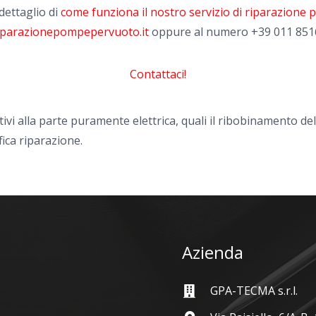
dettaglio di
come funziona il nostro servizio di riparazione
iparazionepompepervuoto.it
oppure al numero
+39 011 851
Contattaci!
tivi alla parte puramente elettrica, quali il ribobinamento de
fica riparazione.
Azienda
GPA-TECMA s.r.l.