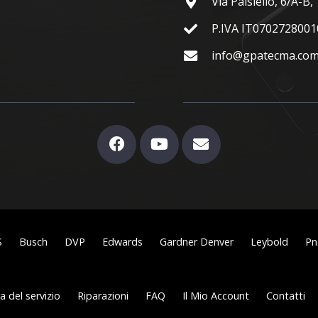
Via Paisiello, 6/A-B
P.IVA IT0702728001
info@gpatecma.co
S
Busch
DVP
Edwards
Gardner Denver
Leybold
Pn
 del servizio
Riparazioni
FAQ
Il Mio Account
Contatti