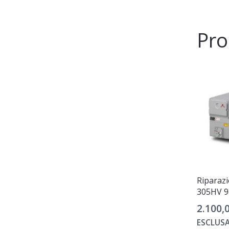
Pro
Riparaz
305HV 9
2.100,
ESCLUSA