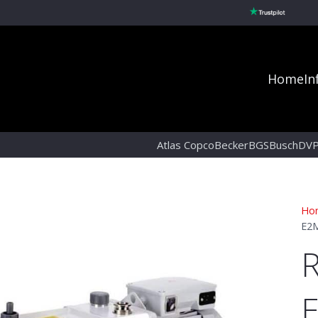
Home
In
Atlas Copco
Becker
BGS
Busch
DV
Ho
E2
R