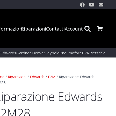
formazioni
Riparazioni
Contatti
Account
P
Edwards
Gardner Denver
Leybold
Pneumofore
PVR
Rietschle
me
/
Riparazioni
/
Edwards
/
E2M
/ Riparazione Edwards
M28
iparazione Edwards
E2M28