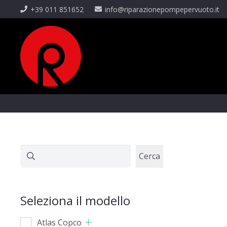
+39 011 851652
info@riparazionepompepervuoto.it
Cerca
Cerca
Seleziona il modello
Atlas Copco