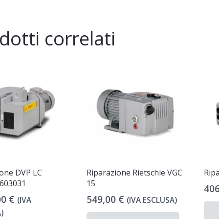
dotti correlati
ione DVP LC
Riparazione Rietschle VGC
Rip
603031
15
40
00
€
549,00
€
(IVA
(IVA ESCLUSA)
)