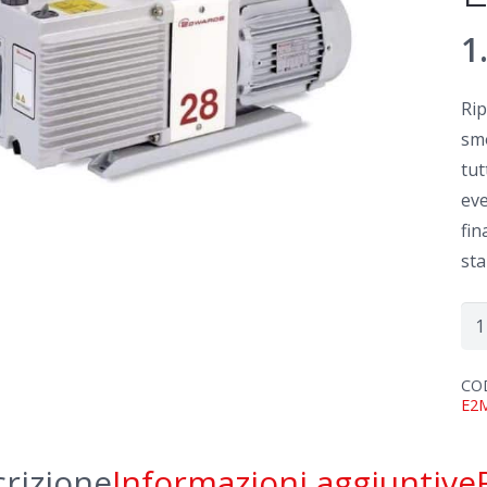
1
Ri
smo
tut
eve
fin
sta
Rip
Ed
E2
CO
E2
qua
rizione
Informazioni aggiuntive