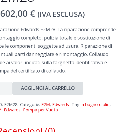
.602,00
€
(IVA ESCLUSA)
parazione Edwards E2M28. La riparazione comprende:
ntaggio completo, pulizia totale e sostituzione di
te le componenti soggette ad usura. Riparazione di
ntuali parti danneggiate e rimontaggio. Collaudo
ale ai valori indicati sulla targhetta identificativa e
mpa del certificato di collaudo.
arazione
AGGIUNGI AL CARRELLO
wards
M28
D:
E2M28
Categorie:
E2M
,
Edwards
Tag:
a bagno d'olio
,
M
,
Edwards
,
Pompa per Vuoto
ntità
Recensioni (0)