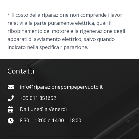
* Il costo della riparazione non comprende i lavori
relativi alla parte puramente elettrica, quali il
ribobinamento del motore e la rigenerazione degli
apparati di avviamento elettrico, salvo quando
indicato nella specifica riparazione.
Contatti
info@riparazionepompepervuoto.it
+39 011 851652
Da Lunedì a Venerdì
8:30 – 13:00 e 14:00 – 18:00