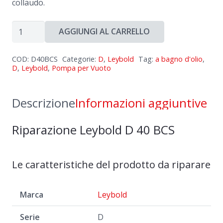
collaudo.
Riparazione
AGGIUNGI AL CARRELLO
Leybold
D
COD:
D40BCS
Categorie:
D
,
Leybold
Tag:
a bagno d'olio
,
40
D
,
Leybold
,
Pompa per Vuoto
BCS
quantità
Descrizione
Informazioni aggiuntive
Riparazione Leybold D 40 BCS
Le caratteristiche del prodotto da riparare
Marca
Leybold
Serie
D