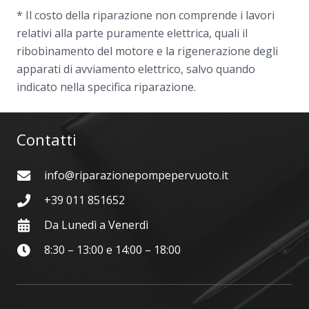
* Il costo della riparazione non comprende i lavori
relativi alla parte puramente elettrica, quali il
ribobinamento del motore e la rigenerazione degli
apparati di avviamento elettrico, salvo quando
indicato nella specifica riparazione.
Contatti
info@riparazionepompepervuoto.it
+39 011 851652
Da Lunedì a Venerdì
8:30 – 13:00 e 14:00 – 18:00