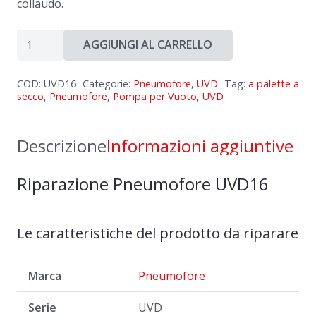
collaudo.
Riparazione
AGGIUNGI AL CARRELLO
Pneumofore
UVD16
COD:
UVD16
Categorie:
Pneumofore
,
UVD
Tag:
a palette a
quantità
secco
,
Pneumofore
,
Pompa per Vuoto
,
UVD
Descrizione
Informazioni aggiuntive
Riparazione Pneumofore UVD16
Le caratteristiche del prodotto da riparare
Marca
Pneumofore
Serie
UVD