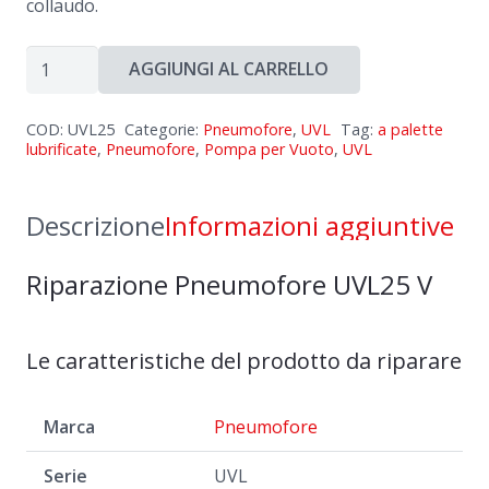
collaudo.
Riparazione
AGGIUNGI AL CARRELLO
Pneumofore
UVL25
COD:
UVL25
Categorie:
Pneumofore
,
UVL
Tag:
a palette
V
lubrificate
,
Pneumofore
,
Pompa per Vuoto
,
UVL
quantità
Descrizione
Informazioni aggiuntive
Riparazione Pneumofore UVL25 V
Le caratteristiche del prodotto da riparare
Marca
Pneumofore
Serie
UVL