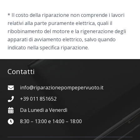
* Il costo della riparazione non comprende i lavori
relativi alla parte puramente elettrica, quali il
ribobinamento del motore e la rigenerazione degli
apparati di avviamento elettrico, salvo quando
indicato nella specifica riparazione.
Contatti
info@riparazionepompepervuoto.it
+39 011 851652
Da Lunedì a Venerdì
8:30 – 13:00 e 14:00 – 18:00