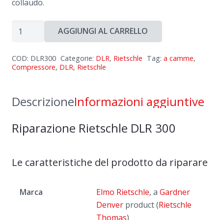
collaudo.
Riparazione
AGGIUNGI AL CARRELLO
Rietschle
DLR
COD:
DLR300
Categorie:
DLR
,
Rietschle
Tag:
a camme
,
300
Compressore
,
DLR
,
Rietschle
quantità
Descrizione
Informazioni aggiuntive
Riparazione Rietschle DLR 300
Le caratteristiche del prodotto da riparare
Marca
Elmo Rietschle
, a
Gardner
Denver
product (
Rietschle
Thomas
)