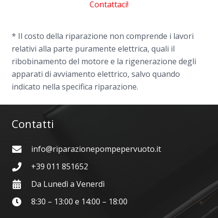
Contattaci!
* Il costo della riparazione non comprende i lavori
relativi alla parte puramente elettrica, quali il
ribobinamento del motore e la rigenerazione degli
apparati di avviamento elettrico, salvo quando
indicato nella specifica riparazione.
Contatti
info@riparazionepompepervuoto.it
+39 011 851652
Da Lunedì a Venerdì
8:30 – 13:00 e 14:00 – 18:00