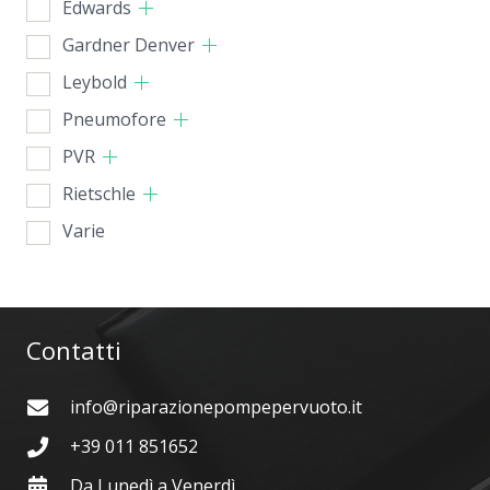
Edwards
Gardner Denver
Leybold
Pneumofore
PVR
Rietschle
Varie
Contatti
info@riparazionepompepervuoto.it
+39 011 851652
Da Lunedì a Venerdì