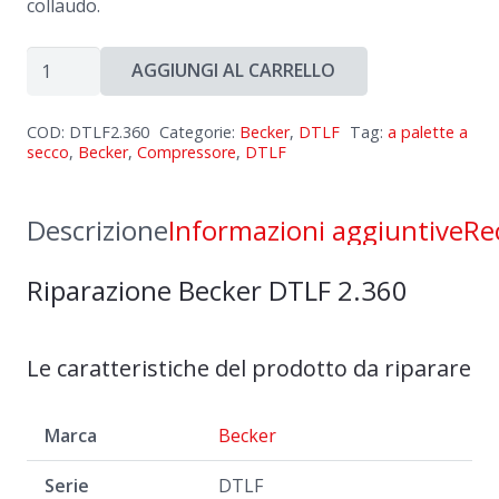
collaudo.
Riparazione
AGGIUNGI AL CARRELLO
Becker
DTLF
COD:
DTLF2.360
Categorie:
Becker
,
DTLF
Tag:
a palette a
2.360
secco
,
Becker
,
Compressore
,
DTLF
quantità
Descrizione
Informazioni aggiuntive
Re
Riparazione Becker DTLF 2.360
Le caratteristiche del prodotto da riparare
Marca
Becker
Serie
DTLF