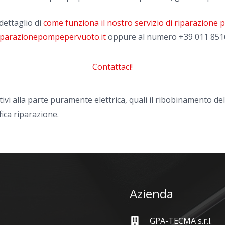
dettaglio di
come funziona il nostro servizio di riparazione
iparazionepompepervuoto.it
oppure al numero
+39 011 851
Contattaci!
tivi alla parte puramente elettrica, quali il ribobinamento de
fica riparazione.
Azienda
GPA-TECMA s.r.l.