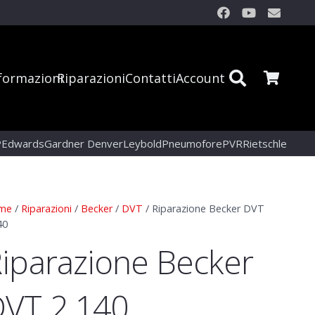
formazioni
Riparazioni
Contatti
Account
P
Edwards
Gardner Denver
Leybold
Pneumofore
PVR
Rietschle
me
/
Riparazioni
/
Becker
/
DVT
/ Riparazione Becker DVT
40
iparazione Becker
VT 2.140