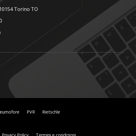
, 10154 Torino TO
0
m
eumofore
PVR
Rietschle
Privacy Policy
Termini e condizioni