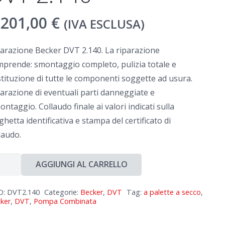
.201,00
€
(IVA ESCLUSA)
arazione Becker DVT 2.140. La riparazione
prende: smontaggio completo, pulizia totale e
tituzione di tutte le componenti soggette ad usura.
arazione di eventuali parti danneggiate e
ontaggio. Collaudo finale ai valori indicati sulla
ghetta identificativa e stampa del certificato di
laudo.
arazione
AGGIUNGI AL CARRELLO
cker
T
D:
DVT2.140
Categorie:
Becker
,
DVT
Tag:
a palette a secco
,
ker
,
DVT
,
Pompa Combinata
40
ntità