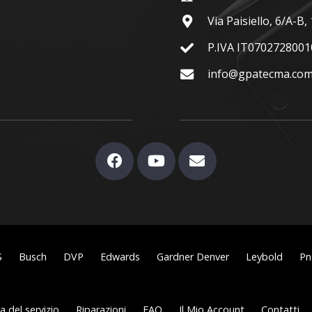
Via Paisiello, 6/A-B
P.IVA IT0702728001
info@gpatecma.co
S
Busch
DVP
Edwards
Gardner Denver
Leybold
Pn
 del servizio
Riparazioni
FAQ
Il Mio Account
Contatti