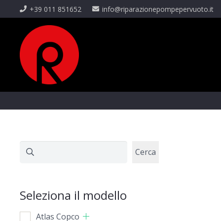
+39 011 851652
info@riparazionepompepervuoto.it
Cerca
Cerca
Seleziona il modello
Atlas Copco