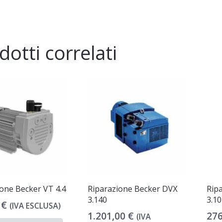
dotti correlati
ione Becker VT 4.4
Riparazione Becker DVX
Rip
3.140
3.10
0
€
(IVA ESCLUSA)
1.201,00
€
27
(IVA