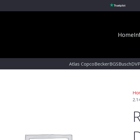
Home
In
Atlas Copco
Becker
BGS
Busch
DV
Ho
2.1
R
D