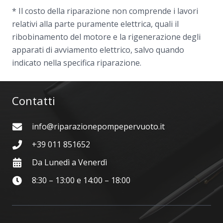
* Il costo della riparazione non comprende i lavori
relativi alla parte puramente elettrica, quali il
ribobinamento del motore e la rigenerazione degli
apparati di avviamento elettrico, salvo quando
indicato nella specifica riparazione.
Contatti
info@riparazionepompepervuoto.it
+39 011 851652
Da Lunedì a Venerdì
8:30 – 13:00 e 14:00 – 18:00