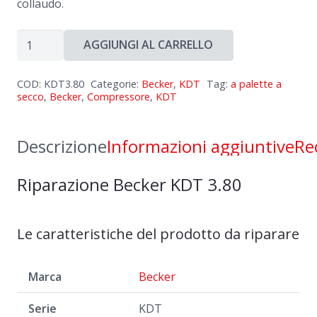
collaudo.
Riparazione
AGGIUNGI AL CARRELLO
Becker
KDT
COD:
KDT3.80
Categorie:
Becker
,
KDT
Tag:
a palette a
3.80
secco
,
Becker
,
Compressore
,
KDT
quantità
Descrizione
Informazioni aggiuntive
Re
Riparazione Becker KDT 3.80
Le caratteristiche del prodotto da riparare
Marca
Becker
Serie
KDT