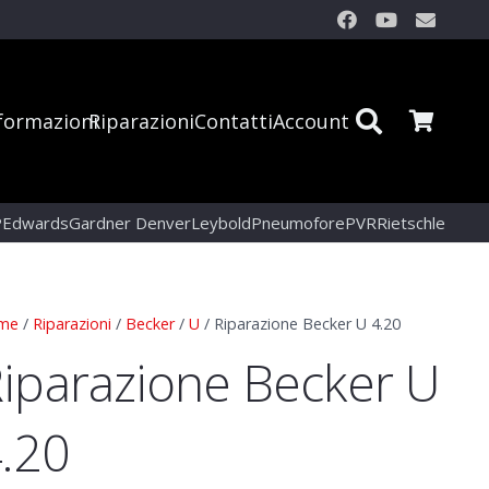
formazioni
Riparazioni
Contatti
Account
P
Edwards
Gardner Denver
Leybold
Pneumofore
PVR
Rietschle
me
/
Riparazioni
/
Becker
/
U
/ Riparazione Becker U 4.20
iparazione Becker U
.20