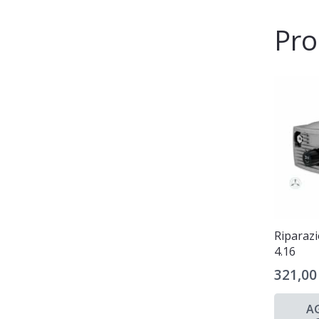
Pro
Riparaz
4.16
321,0
A