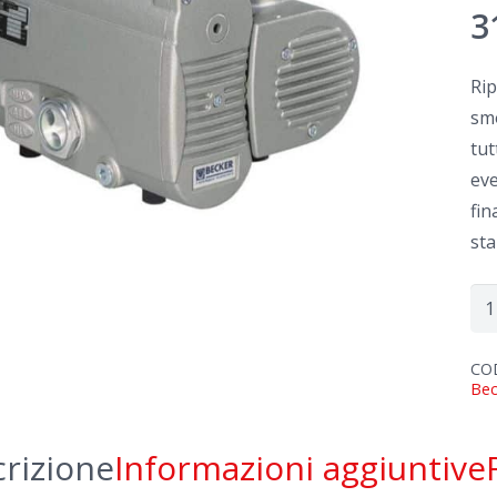
3
Rip
smo
tut
eve
fin
sta
Rip
Be
U
CO
Bec
4.2
qua
rizione
Informazioni aggiuntive