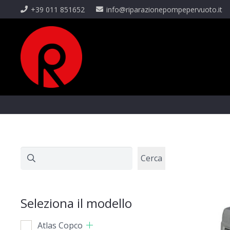
+39 011 851652
info@riparazionepompepervuoto.it
Cerca
Cerca
Seleziona il modello
Atlas Copco