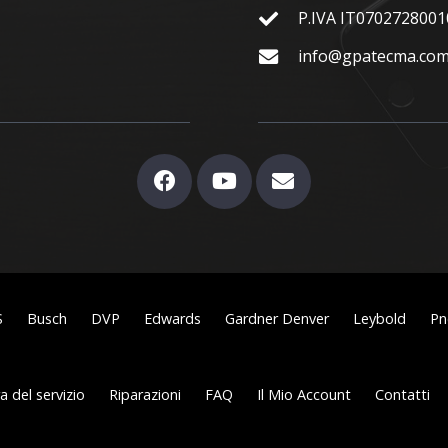
P.IVA IT0702728001
info@gpatecma.co
S
Busch
DVP
Edwards
Gardner Denver
Leybold
Pn
 del servizio
Riparazioni
FAQ
Il Mio Account
Contatti