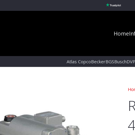
Home
In
Atlas Copco
Becker
BGS
Busch
DV
Ho
R
4