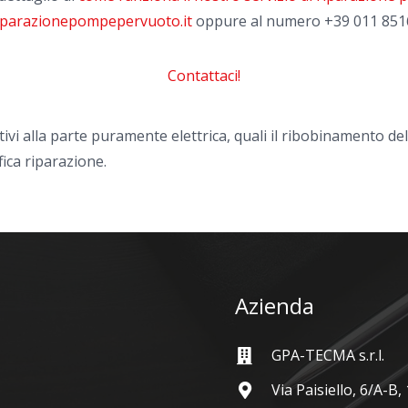
iparazionepompepervuoto.it
oppure al numero
+39 011 851
Contattaci!
tivi alla parte puramente elettrica, quali il ribobinamento de
fica riparazione.
Azienda
GPA-TECMA s.r.l.
Via Paisiello, 6/A-B