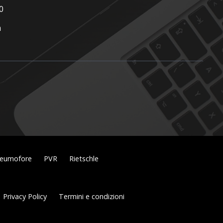
0
m
eumofore
PVR
Rietschle
Privacy Policy
Termini e condizioni