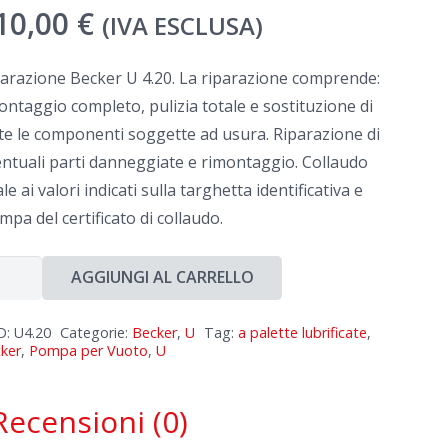
10,00
€
(IVA ESCLUSA)
arazione Becker U 4.20. La riparazione comprende:
ntaggio completo, pulizia totale e sostituzione di
te le componenti soggette ad usura. Riparazione di
ntuali parti danneggiate e rimontaggio. Collaudo
ale ai valori indicati sulla targhetta identificativa e
mpa del certificato di collaudo.
arazione
AGGIUNGI AL CARRELLO
cker
D:
U4.20
Categorie:
Becker
,
U
Tag:
a palette lubrificate
,
ker
,
Pompa per Vuoto
,
U
0
ntità
Recensioni (0)