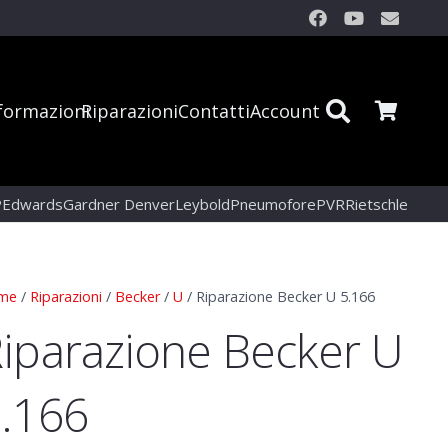
formazioni
Riparazioni
Contatti
Account
P
Edwards
Gardner Denver
Leybold
Pneumofore
PVR
Rietschle
me
/
Riparazioni
/
Becker
/
U
/ Riparazione Becker U 5.166
iparazione Becker U
.166