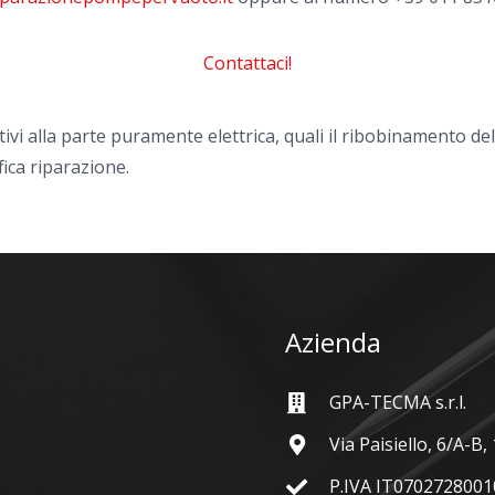
Contattaci!
tivi alla parte puramente elettrica, quali il ribobinamento de
fica riparazione.
Azienda
GPA-TECMA s.r.l.
Via Paisiello, 6/A-B
P.IVA IT0702728001