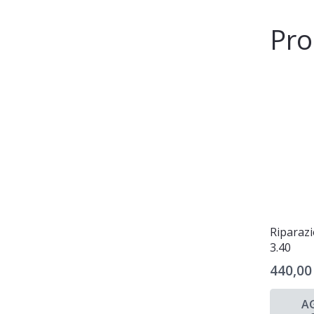
Pro
Riparaz
3.40
440,0
A