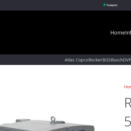
Home
In
Atlas Copco
Becker
BGS
Busch
DV
Ho
R
5