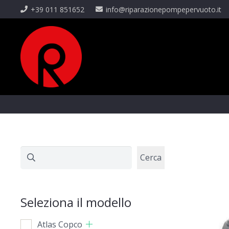
+39 011 851652
info@riparazionepompepervuoto.it
Cerca
Cerca
Seleziona il modello
Atlas Copco