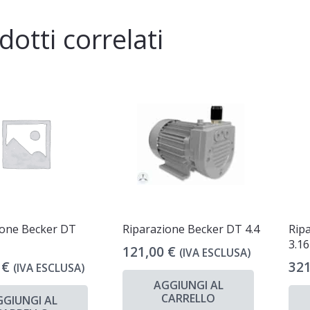
dotti correlati
ione Becker DT
Riparazione Becker DT 4.4
Rip
3.16
121,00
€
(IVA ESCLUSA)
0
€
32
(IVA ESCLUSA)
AGGIUNGI AL
CARRELLO
GGIUNGI AL