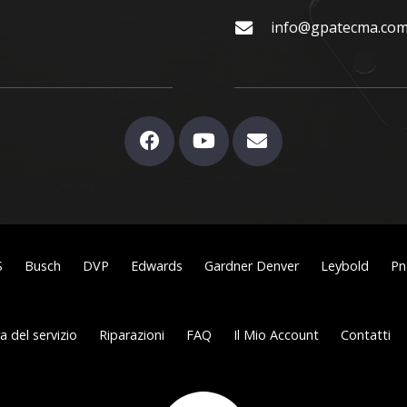
info@gpatecma.co
S
Busch
DVP
Edwards
Gardner Denver
Leybold
Pn
 del servizio
Riparazioni
FAQ
Il Mio Account
Contatti