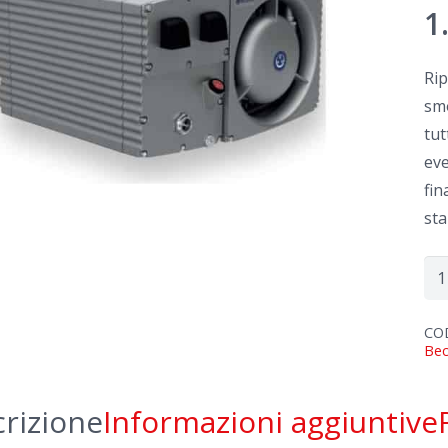
1
Rip
smo
tut
eve
fin
sta
Rip
Be
U
CO
Bec
5.1
qua
rizione
Informazioni aggiuntive