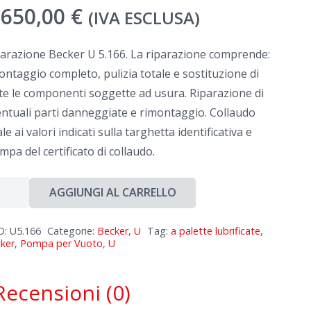
.650,00
€
(IVA ESCLUSA)
arazione Becker U 5.166. La riparazione comprende:
ntaggio completo, pulizia totale e sostituzione di
te le componenti soggette ad usura. Riparazione di
ntuali parti danneggiate e rimontaggio. Collaudo
ale ai valori indicati sulla targhetta identificativa e
mpa del certificato di collaudo.
arazione
AGGIUNGI AL CARRELLO
cker
D:
U5.166
Categorie:
Becker
,
U
Tag:
a palette lubrificate
,
ker
,
Pompa per Vuoto
,
U
66
ntità
Recensioni (0)