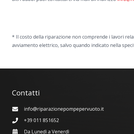
* Il costo della riparazione non comprende i lavori rela
avviamento elettrico, salvo quando indicato nella speci
Contatti
info@riparazionepompepervuoto.it
+39 011 851652
Da Lunedì a Venerdì