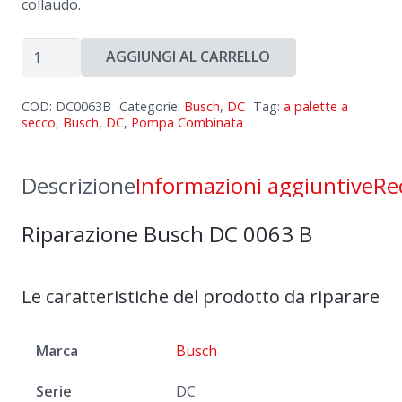
collaudo.
Riparazione
AGGIUNGI AL CARRELLO
Busch
DC
COD:
DC0063B
Categorie:
Busch
,
DC
Tag:
a palette a
0063
secco
,
Busch
,
DC
,
Pompa Combinata
B
quantità
Descrizione
Informazioni aggiuntive
Re
Riparazione Busch DC 0063 B
Le caratteristiche del prodotto da riparare
Marca
Busch
Serie
DC