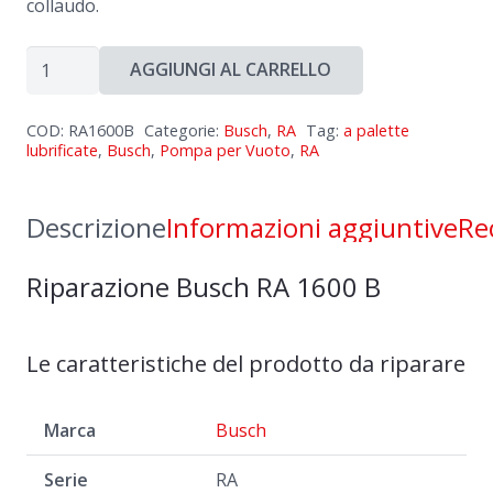
collaudo.
Riparazione
AGGIUNGI AL CARRELLO
Busch
RA
COD:
RA1600B
Categorie:
Busch
,
RA
Tag:
a palette
1600
lubrificate
,
Busch
,
Pompa per Vuoto
,
RA
B
quantità
Descrizione
Informazioni aggiuntive
Re
Riparazione Busch RA 1600 B
Le caratteristiche del prodotto da riparare
Marca
Busch
Serie
RA