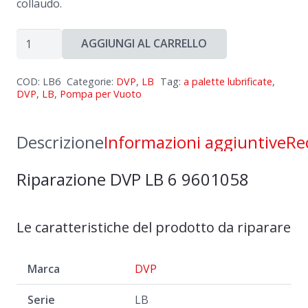
collaudo.
Riparazione
AGGIUNGI AL CARRELLO
DVP
LB
COD:
LB6
Categorie:
DVP
,
LB
Tag:
a palette lubrificate
,
6
DVP
,
LB
,
Pompa per Vuoto
9601058
quantità
Descrizione
Informazioni aggiuntive
Re
Riparazione DVP LB 6 9601058
Le caratteristiche del prodotto da riparare
Marca
DVP
Serie
LB