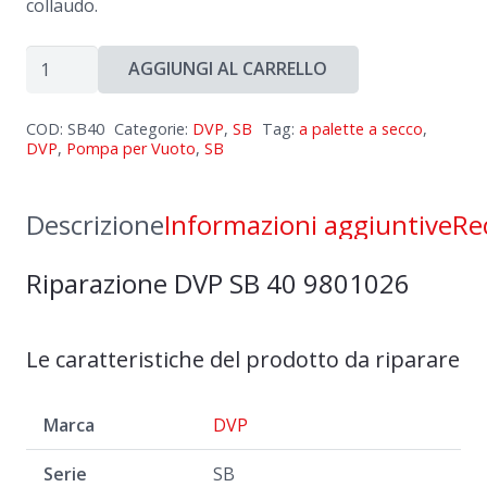
collaudo.
Riparazione
AGGIUNGI AL CARRELLO
DVP
SB
COD:
SB40
Categorie:
DVP
,
SB
Tag:
a palette a secco
,
40
DVP
,
Pompa per Vuoto
,
SB
9801026
quantità
Descrizione
Informazioni aggiuntive
Re
Riparazione DVP SB 40
9801026
Le caratteristiche del prodotto da riparare
Marca
DVP
Serie
SB