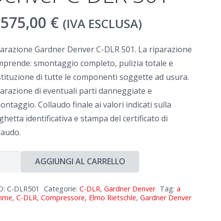
.575,00
€
(IVA ESCLUSA)
parazione Gardner Denver C-DLR 501. La riparazione
prende: smontaggio completo, pulizia totale e
tituzione di tutte le componenti soggette ad usura.
arazione di eventuali parti danneggiate e
ontaggio. Collaudo finale ai valori indicati sulla
ghetta identificativa e stampa del certificato di
laudo.
arazione
AGGIUNGI AL CARRELLO
rdner
nver
D:
C-DLR501
Categorie:
C-DLR
,
Gardner Denver
Tag:
a
mme
,
C-DLR
,
Compressore
,
Elmo Rietschle
,
Gardner Denver
R