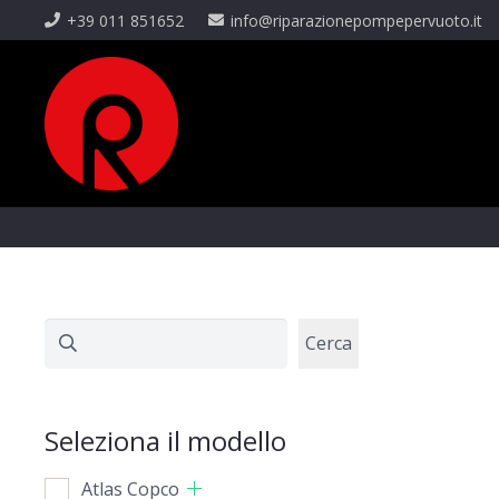
+39 011 851652
info@riparazionepompepervuoto.it
Cerca
Cerca
Seleziona il modello
Atlas Copco