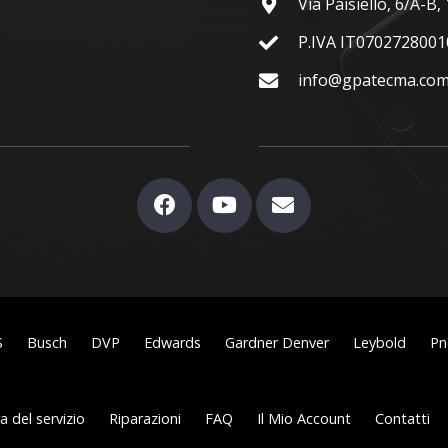
Via Paisiello, 6/A-B
P.IVA IT0702728001
info@gpatecma.co
S
Busch
DVP
Edwards
Gardner Denver
Leybold
Pn
 del servizio
Riparazioni
FAQ
Il Mio Account
Contatti