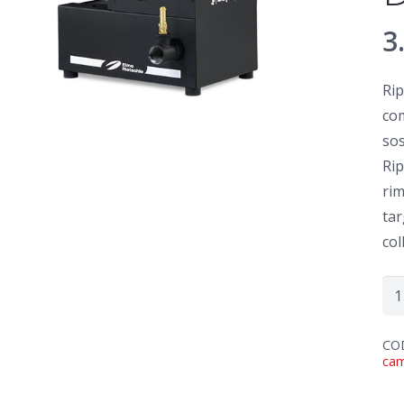
3
Ri
com
sos
Rip
rim
tar
col
Rip
Ga
De
CO
ca
C-
DL