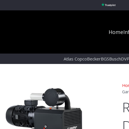
Home
In
Atlas Copco
Becker
BGS
Busch
DV
Ho
Gar
R
D