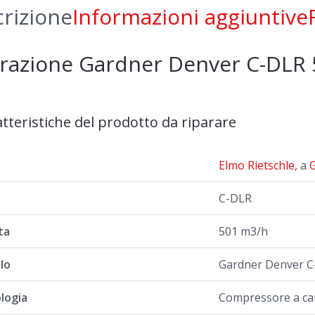
50
rizione
Informazioni aggiuntive
qua
razione Gardner Denver C-DLR
atteristiche del prodotto da riparare
a
Elmo Rietschle
, a
C-DLR
ta
501 m3/h
lo
Gardner Denver C
logia
Compressore a c