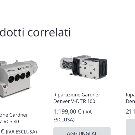
dotti correlati
Riparazione Gardner
Rip
Denver V-DTR 100
Den
1.199,00
€
21
(IVA
ione Gardner
ESCLUSA)
V-VCS 40
0
€
(IVA ESCLUSA)
AGGIUNGI AL