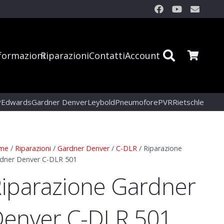
formazioni
Riparazioni
Contatti
Account
P
Edwards
Gardner Denver
Leybold
Pneumofore
PVR
Rietschle
me
/
Riparazioni
/
Gardner Denver
/
C-DLR
/ Riparazione
dner Denver C-DLR 501
iparazione Gardner
enver C-DLR 501