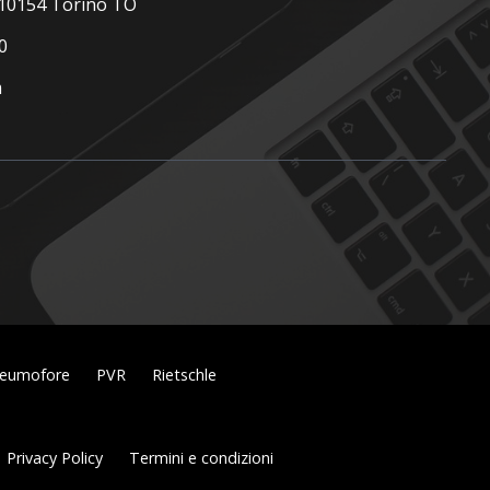
, 10154 Torino TO
0
m
eumofore
PVR
Rietschle
Privacy Policy
Termini e condizioni