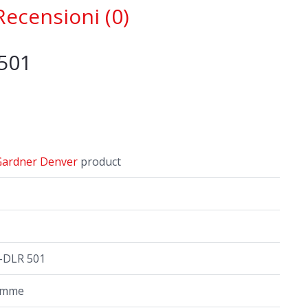
1
Recensioni (0)
ntità
 501
Gardner Denver
product
-DLR 501
amme