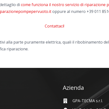
dettaglio di
come funziona il nostro servizio di riparazione
iparazionepompepervuoto.it
oppure al numero
+39 011 851
Contattaci!
tivi alla parte puramente elettrica, quali il ribobinamento de
fica riparazione.
Azienda
GPA-TECMA s.r.l.