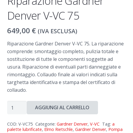
Riparazione Gardner
Denver V-VC 75
649,00
€
(IVA ESCLUSA)
Riparazione Gardner Denver V-VC 75. La riparazione
comprende: smontaggio completo, pulizia totale e
sostituzione di tutte le componenti soggette ad
usura. Riparazione di eventuali parti danneggiate e
rimontaggio. Collaudo finale ai valori indicati sulla
targhetta identificativa e stampa del certificato di
collaudo.
Riparazione
AGGIUNGI AL CARRELLO
Gardner
Denver
COD:
V-VC75
Categorie:
Gardner Denver
,
V-VC
Tag:
a
V-
palette lubrificate
,
Elmo Rietschle
,
Gardner Denver
,
Pompa