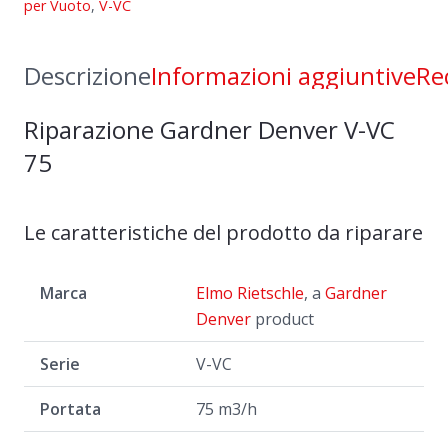
per Vuoto
,
V-VC
VC
75
quantità
Descrizione
Informazioni aggiuntive
Re
Riparazione Gardner Denver V-VC
75
Le caratteristiche del prodotto da riparare
Marca
Elmo Rietschle
, a
Gardner
Denver
product
Serie
V-VC
Portata
75 m3/h