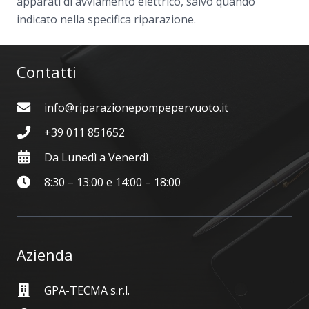
apparati di avviamento elettrico, salvo quando
indicato nella specifica riparazione.
Contatti
info@riparazionepompepervuoto.it
+39 011 851652
Da Lunedì a Venerdì
8:30 – 13:00 e 14:00 – 18:00
Azienda
GPA-TECMA s.r.l.