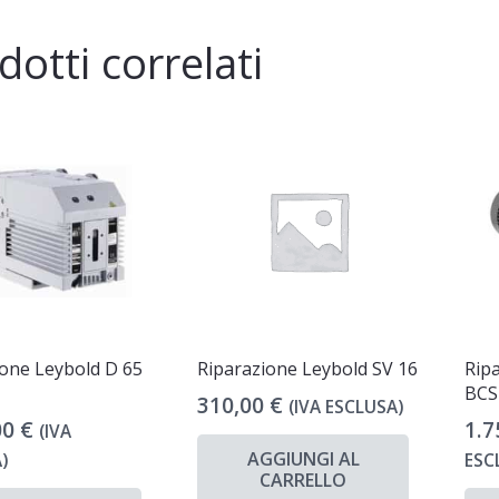
dotti correlati
ione Leybold D 65
Riparazione Leybold SV 16
Rip
BCS
310,00
€
(IVA ESCLUSA)
00
€
1.7
(IVA
AGGIUNGI AL
)
ESC
CARRELLO