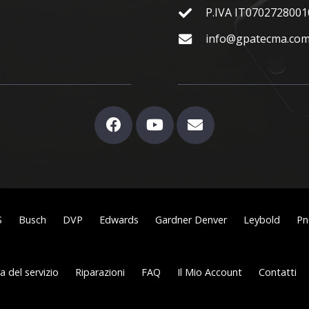
P.IVA IT0702728001
info@gpatecma.co
S
Busch
DVP
Edwards
Gardner Denver
Leybold
Pn
 del servizio
Riparazioni
FAQ
Il Mio Account
Contatti