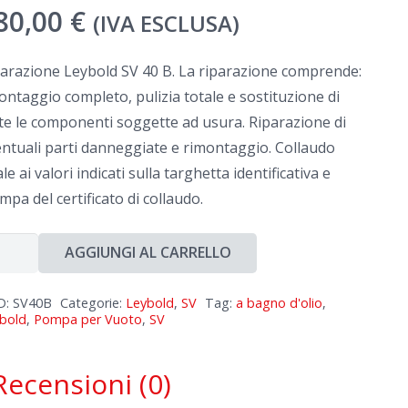
80,00
€
(IVA ESCLUSA)
arazione Leybold SV 40 B. La riparazione comprende:
ntaggio completo, pulizia totale e sostituzione di
te le componenti soggette ad usura. Riparazione di
ntuali parti danneggiate e rimontaggio. Collaudo
ale ai valori indicati sulla targhetta identificativa e
mpa del certificato di collaudo.
arazione
AGGIUNGI AL CARRELLO
ybold
D:
SV40B
Categorie:
Leybold
,
SV
Tag:
a bagno d'olio
,
bold
,
Pompa per Vuoto
,
SV
ntità
Recensioni (0)