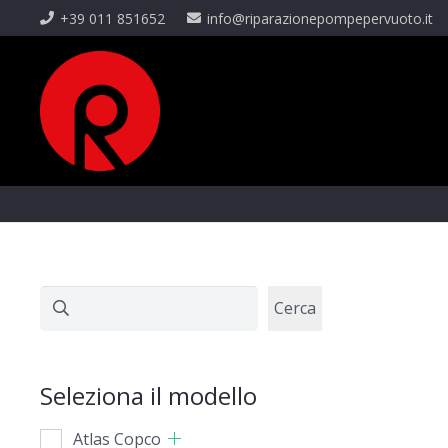
+39 011 851652
info@riparazionepompepervuoto.it
Cerca
Cerca
Seleziona il modello
Atlas Copco