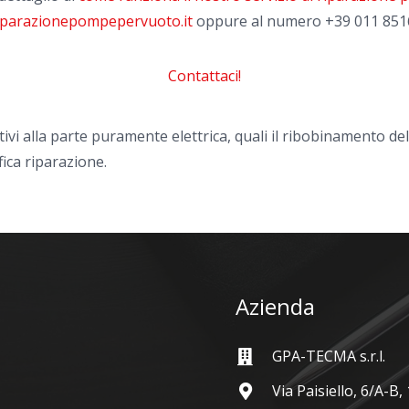
iparazionepompepervuoto.it
oppure al numero
+39 011 851
Contattaci!
tivi alla parte puramente elettrica, quali il ribobinamento de
fica riparazione.
Azienda
GPA-TECMA s.r.l.
Via Paisiello, 6/A-B