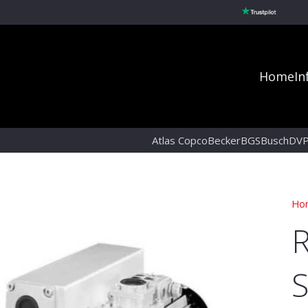
Home
In
Atlas Copco
Becker
BGS
Busch
DV
Ho
R
S