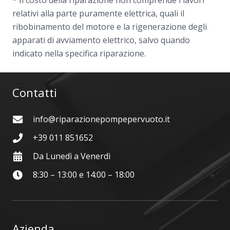
* Il costo della riparazione non comprende i lavori
relativi alla parte puramente elettrica, quali il
ribobinamento del motore e la rigenerazione degli
apparati di avviamento elettrico, salvo quando
indicato nella specifica riparazione.
Contatti
info@riparazionepompepervuoto.it
+39 011 851652
Da Lunedì a Venerdì
8:30 – 13:00 e 14:00 – 18:00
Azienda