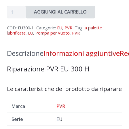
Riparazione
AGGIUNGI AL CARRELLO
PVR
EU
COD:
EU300-1
Categorie:
EU
,
PVR
Tag:
a palette
300
lubrificate
,
EU
,
Pompa per Vuoto
,
PVR
H
quantità
Descrizione
Informazioni aggiuntive
Re
Riparazione PVR EU 300 H
Le caratteristiche del prodotto da riparare
Marca
PVR
Serie
EU