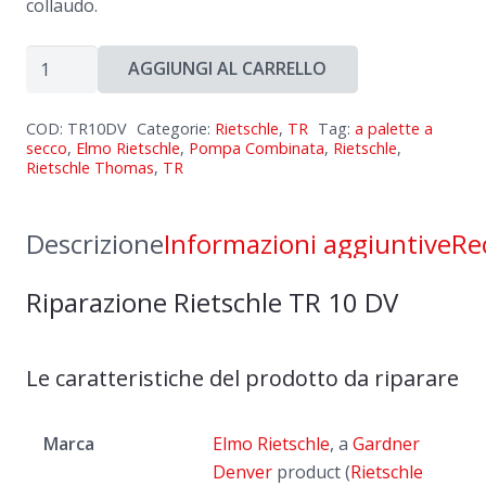
collaudo.
Riparazione
AGGIUNGI AL CARRELLO
Rietschle
TR
COD:
TR10DV
Categorie:
Rietschle
,
TR
Tag:
a palette a
10
secco
,
Elmo Rietschle
,
Pompa Combinata
,
Rietschle
,
Rietschle Thomas
,
TR
DV
quantità
Descrizione
Informazioni aggiuntive
Re
Riparazione Rietschle TR 10 DV
Le caratteristiche del prodotto da riparare
Marca
Elmo Rietschle
, a
Gardner
Denver
product (
Rietschle