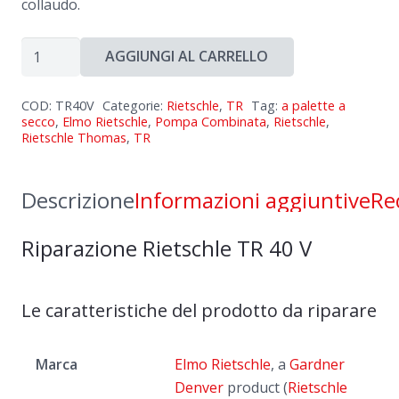
collaudo.
Riparazione
AGGIUNGI AL CARRELLO
Rietschle
TR
COD:
TR40V
Categorie:
Rietschle
,
TR
Tag:
a palette a
40
secco
,
Elmo Rietschle
,
Pompa Combinata
,
Rietschle
,
Rietschle Thomas
,
TR
V
quantità
Descrizione
Informazioni aggiuntive
Re
Riparazione Rietschle TR 40 V
Le caratteristiche del prodotto da riparare
Marca
Elmo Rietschle
, a
Gardner
Denver
product (
Rietschle