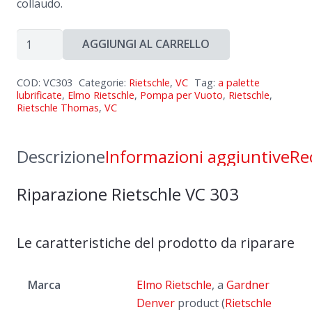
collaudo.
Riparazione
AGGIUNGI AL CARRELLO
Rietschle
VC
COD:
VC303
Categorie:
Rietschle
,
VC
Tag:
a palette
303
lubrificate
,
Elmo Rietschle
,
Pompa per Vuoto
,
Rietschle
,
Rietschle Thomas
,
VC
quantità
Descrizione
Informazioni aggiuntive
Re
Riparazione Rietschle VC 303
Le caratteristiche del prodotto da riparare
Marca
Elmo Rietschle
, a
Gardner
Denver
product (
Rietschle