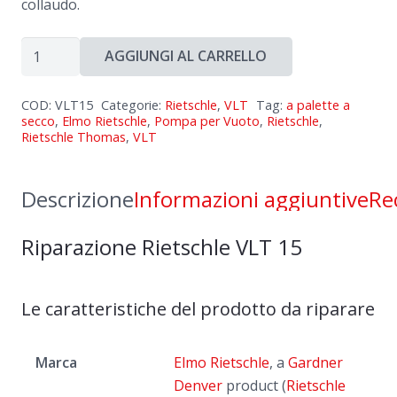
collaudo.
Riparazione
AGGIUNGI AL CARRELLO
Rietschle
VLT
COD:
VLT15
Categorie:
Rietschle
,
VLT
Tag:
a palette a
15
secco
,
Elmo Rietschle
,
Pompa per Vuoto
,
Rietschle
,
Rietschle Thomas
,
VLT
quantità
Descrizione
Informazioni aggiuntive
Re
Riparazione Rietschle VLT 15
Le caratteristiche del prodotto da riparare
Marca
Elmo Rietschle
, a
Gardner
Denver
product (
Rietschle