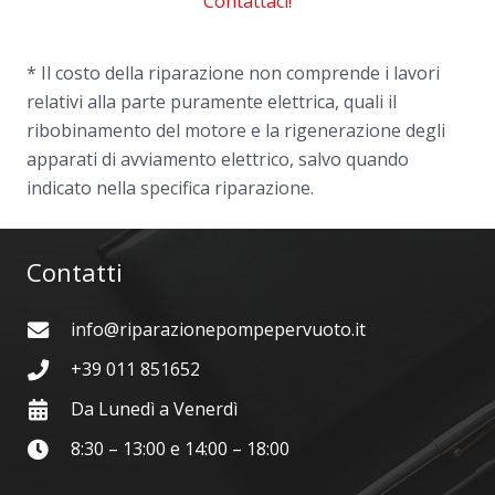
Contattaci!
* Il costo della riparazione non comprende i lavori
relativi alla parte puramente elettrica, quali il
ribobinamento del motore e la rigenerazione degli
apparati di avviamento elettrico, salvo quando
indicato nella specifica riparazione.
Contatti
info@riparazionepompepervuoto.it
+39 011 851652
Da Lunedì a Venerdì
8:30 – 13:00 e 14:00 – 18:00