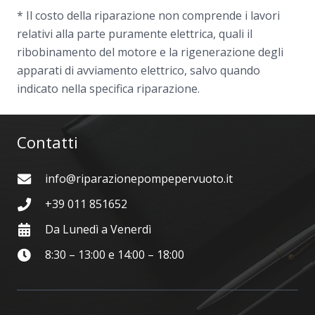
* Il costo della riparazione non comprende i lavori
relativi alla parte puramente elettrica, quali il
ribobinamento del motore e la rigenerazione degli
apparati di avviamento elettrico, salvo quando
indicato nella specifica riparazione.
Contatti
info@riparazionepompepervuoto.it
+39 011 851652
Da Lunedì a Venerdì
8:30 – 13:00 e 14:00 – 18:00