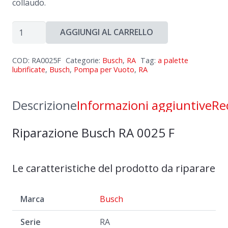
collaudo.
Riparazione
AGGIUNGI AL CARRELLO
Busch
RA
COD:
RA0025F
Categorie:
Busch
,
RA
Tag:
a palette
0025
lubrificate
,
Busch
,
Pompa per Vuoto
,
RA
F
quantità
Descrizione
Informazioni aggiuntive
Re
Riparazione Busch RA 0025 F
Le caratteristiche del prodotto da riparare
Marca
Busch
Serie
RA