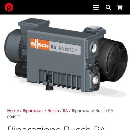
Home
/
Riparazioni
/
Busch
/
RA
/ Riparazione Busch RA
0040 F