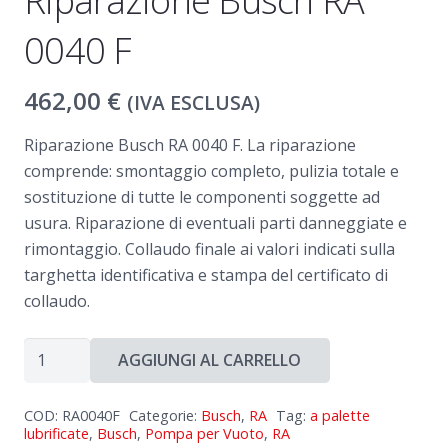
Riparazione Busch RA
0040 F
462,00
€
(IVA ESCLUSA)
Riparazione Busch RA 0040 F. La riparazione
comprende: smontaggio completo, pulizia totale e
sostituzione di tutte le componenti soggette ad
usura. Riparazione di eventuali parti danneggiate e
rimontaggio. Collaudo finale ai valori indicati sulla
targhetta identificativa e stampa del certificato di
collaudo.
Riparazione
AGGIUNGI AL CARRELLO
Busch
RA
COD:
RA0040F
Categorie:
Busch
,
RA
Tag:
a palette
0040
lubrificate
,
Busch
,
Pompa per Vuoto
,
RA