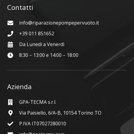
Contatti
info@riparazionepompepervuoto.it
+39 011 851652
Da Lunedì a Venerdì
8:30 – 13:00 e 14:00 – 18:00
Azienda
GPA-TECMA s.r.l.
Via Paisiello, 6/A-B, 10154 Torino TO
P.IVA IT07027280010