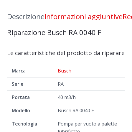
F
quantità
Descrizione
Informazioni aggiuntive
Re
Riparazione Busch RA 0040 F
Le caratteristiche del prodotto da riparare
Marca
Busch
Serie
RA
Portata
40 m3/h
Modello
Busch RA 0040 F
Tecnologia
Pompa per vuoto a palette
lubrificate