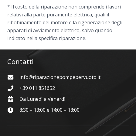
* Il costo della riparazione non comprende i lavori
relativi alla parte puramente elettrica, quali il
ribobinamento del motore e la rigenerazione degli
apparati di avviamento elettrico, salvo quando
indicato nella specifica riparazione.
Contatti
info@riparazionepompepervuoto.it
+39 011 851652
Da Lunedì a Venerdì
8:30 – 13:00 e 14:00 – 18:00