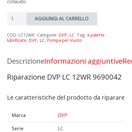
collaudo.
Riparazione
AGGIUNGI AL CARRELLO
DVP
LC
COD:
LC12WR
Categorie:
DVP
,
LC
Tag:
a palette
12WR
lubrificate
,
DVP
,
LC
,
Pompa per Vuoto
9690042
quantità
Descrizione
Informazioni aggiuntive
Re
Riparazione DVP LC 12WR 9690042
Le caratteristiche del prodotto da riparare
Marca
DVP
Serie
LC