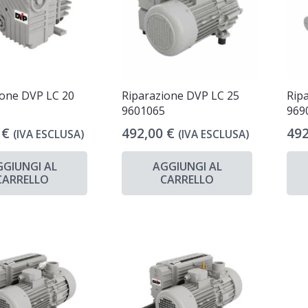
ione DVP LC 20
Riparazione DVP LC 25
Rip
6
9601065
969
0
€
492,00
€
49
(IVA ESCLUSA)
(IVA ESCLUSA)
GGIUNGI AL
AGGIUNGI AL
CARRELLO
CARRELLO