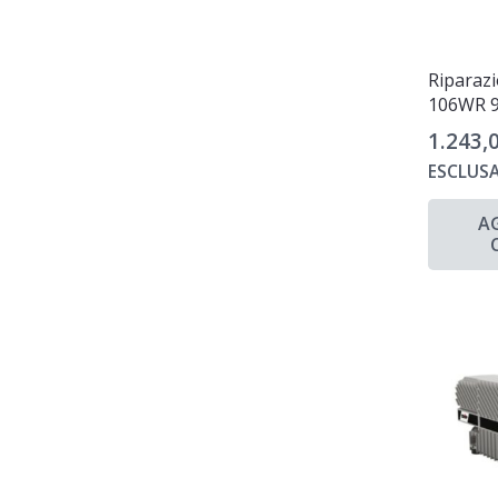
Riparaz
106WR 
1.243,
ESCLUSA
A