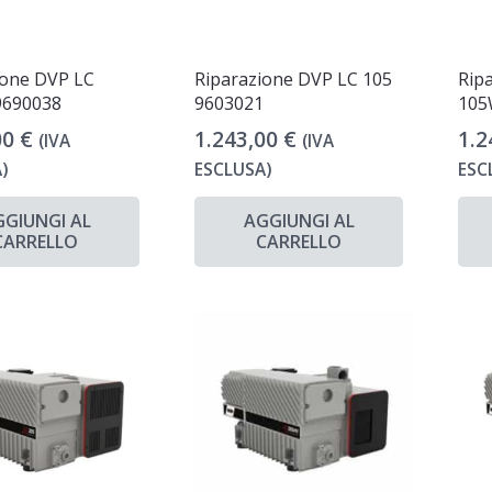
ione DVP LC
Riparazione DVP LC 105
Rip
9690038
9603021
105
00
€
1.243,00
€
1.2
(IVA
(IVA
)
ESCLUSA)
ESC
GGIUNGI AL
AGGIUNGI AL
CARRELLO
CARRELLO