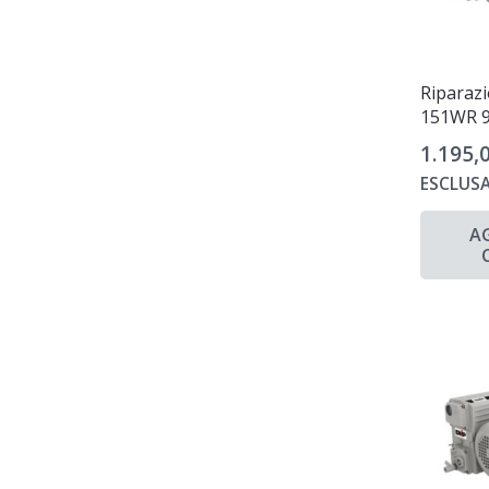
Riparaz
151WR 
1.195,
ESCLUSA
A