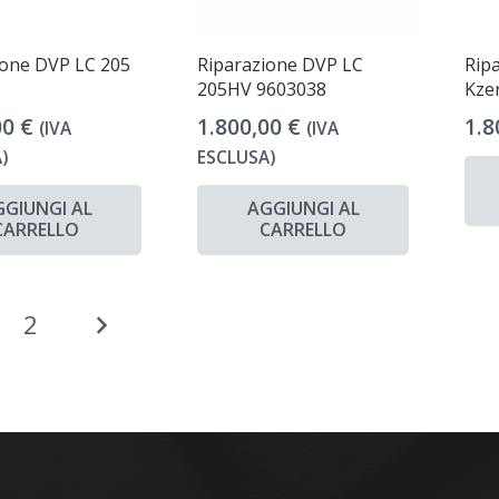
ione DVP LC 205
Riparazione DVP LC
Rip
0
205HV 9603038
Kze
00
€
1.800,00
€
1.8
(IVA
(IVA
)
ESCLUSA)
GGIUNGI AL
AGGIUNGI AL
CARRELLO
CARRELLO
inazione
2
li
coli