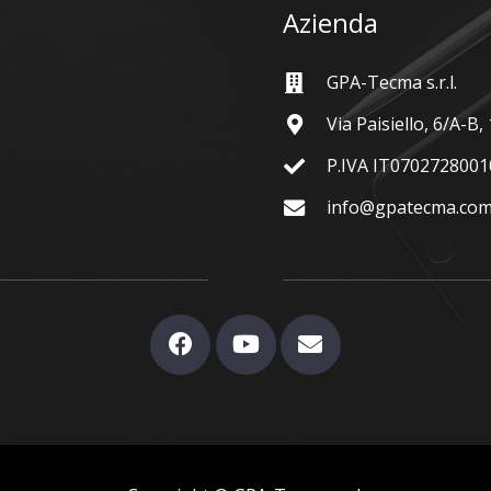
Azienda
GPA-Tecma s.r.l.
Via Paisiello, 6/A-B
P.IVA IT0702728001
info@gpatecma.co