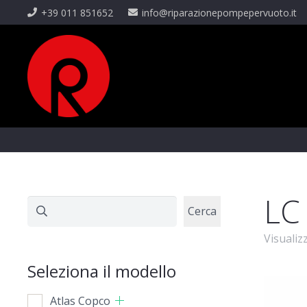
+39 011 851652
info@riparazionepompepervuoto.it
LC
Cerca
Cerca
Visualizz
Seleziona il modello
Atlas Copco