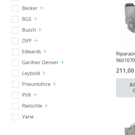
Becker
BGS
Busch
DVP
Edwards
Riparaz
960107
Gardner Denver
211,0
Leybold
Pneumofore
A
PVR
Rietschle
Varie