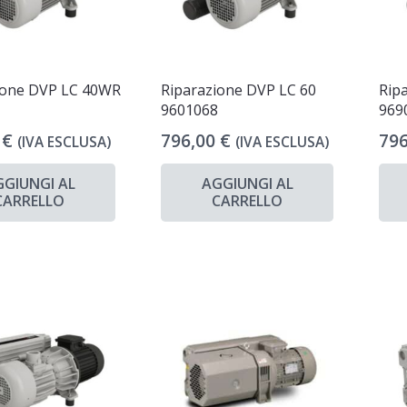
ione DVP LC 40WR
Riparazione DVP LC 60
Rip
6
9601068
969
0
€
796,00
€
79
(IVA ESCLUSA)
(IVA ESCLUSA)
GGIUNGI AL
AGGIUNGI AL
CARRELLO
CARRELLO