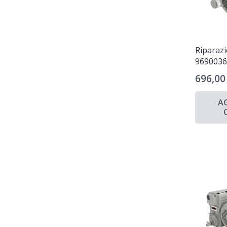
Riparaz
969003
696,0
A