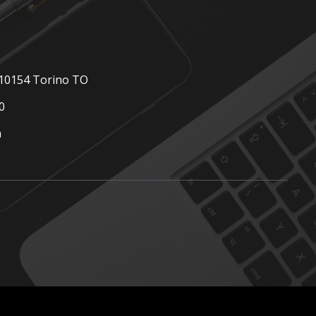
, 10154 Torino TO
0
m