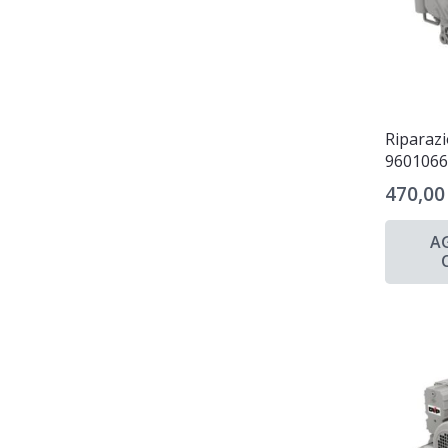
Riparaz
960106
470,0
A