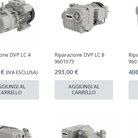
ione DVP LC 4
Riparazione DVP LC 8
Rip
0
9601073
960
0
€
293,00
€
40
(IVA ESCLUSA)
GGIUNGI AL
AGGIUNGI AL
CARRELLO
CARRELLO