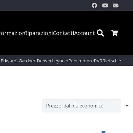
formazioni
Riparazioni
Contatti
Account
P
Edwards
Gardner Denver
Leybold
Pneumofore
PVR
Rietschle