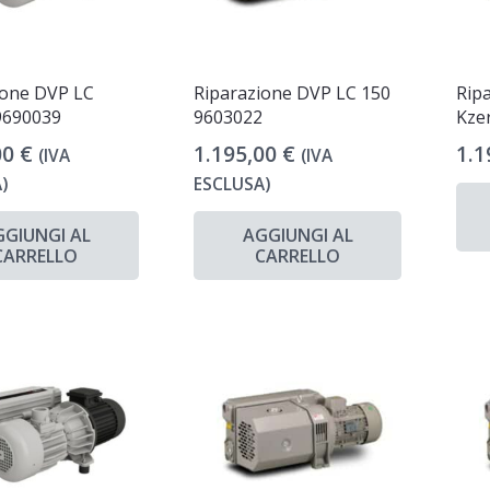
ione DVP LC
Riparazione DVP LC 150
Rip
9690039
9603022
Kze
00
€
1.195,00
€
1.1
(IVA
(IVA
)
ESCLUSA)
GGIUNGI AL
AGGIUNGI AL
CARRELLO
CARRELLO