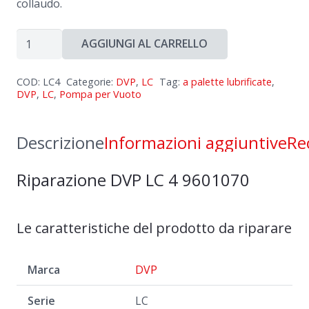
collaudo.
Riparazione
AGGIUNGI AL CARRELLO
DVP
LC
COD:
LC4
Categorie:
DVP
,
LC
Tag:
a palette lubrificate
,
4
DVP
,
LC
,
Pompa per Vuoto
9601070
quantità
Descrizione
Informazioni aggiuntive
Re
Riparazione DVP LC 4 9601070
Le caratteristiche del prodotto da riparare
Marca
DVP
Serie
LC