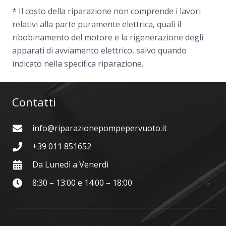
* Il costo della riparazione non comprende i lavori
relativi alla parte puramente elettrica, quali il
ribobinamento del motore e la rigenerazione degli
apparati di avviamento elettrico, salvo quando
indicato nella specifica riparazione.
Contatti
info@riparazionepompepervuoto.it
+39 011 851652
Da Lunedì a Venerdì
8:30 – 13:00 e 14:00 – 18:00